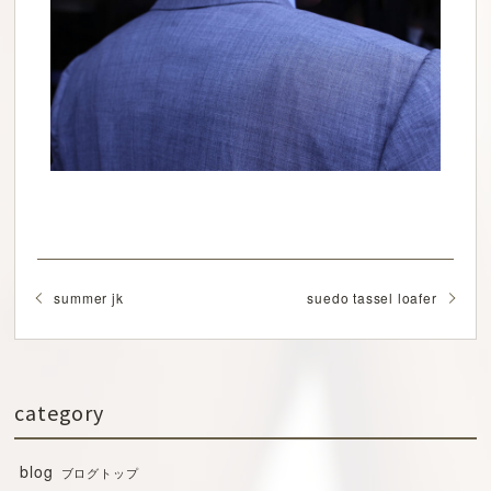
summer jk
suedo tassel loafer
category
blog
ブログトップ