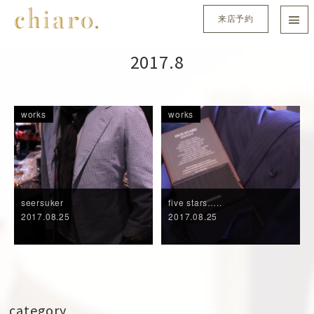
来店予約
2017.8
works
works
seersuker
five stars…..
2017.08.25
2017.08.25
category