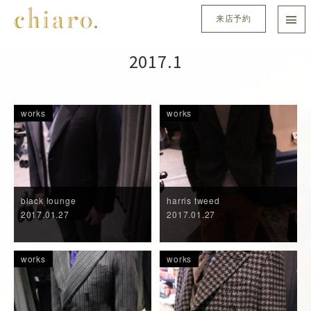
来店予約
2017.1
works
works
black lounge
harris tweed
2017.01.27
2017.01.27
works
works