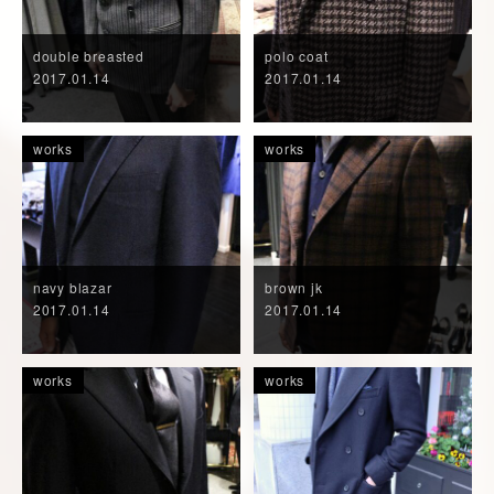
double breasted
polo coat
2017.01.14
2017.01.14
works
works
navy blazar
brown jk
2017.01.14
2017.01.14
works
works