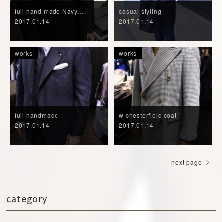
full hand made Navy….
casual styling
2017.01.14
2017.01.14
works
works
full handmade
w chesterfield coat
2017.01.14
2017.01.14
next page
category