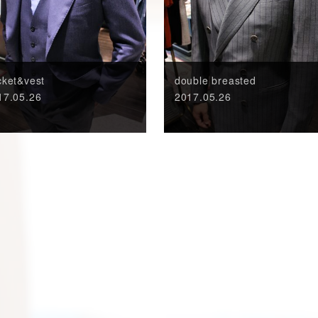
cket&vest
double breasted
17.05.26
2017.05.26