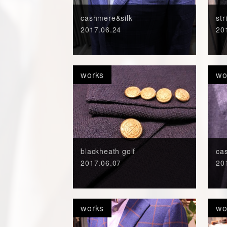
cashmere&silk
str
2017.06.24
20
works
wo
blackheath golf
ca
2017.06.07
20
works
wo