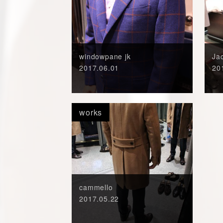
windowpane jk
Ja
2017.06.01
20
works
cammello
2017.05.22