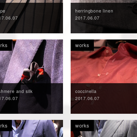
ipe
herringbone linen
17.06.07
2017.06.07
rks
works
shmere and silk
coccinella
17.06.07
2017.06.07
rks
works